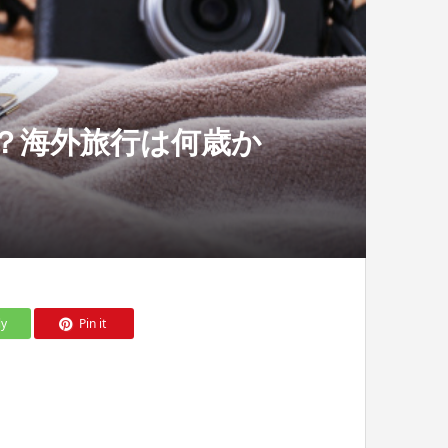
？海外旅行は何歳か
ly
Pin it