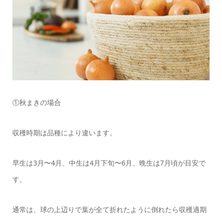
①秋まきの場合
収穫時期は品種により違います。
早生は3月〜4月、中生は4月下旬〜6月、晩生は7月頃が目安で
す。
通常は、球の上辺りで葉が全て折れたように倒れたら収穫適期