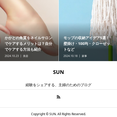
ア5選！
娘の結婚式で黒留袖を着る場
老犬（シニア犬）は
ローゼッ
合のマナーとは？母親必見の
りやすい！様子見す
選び方も解説
へ行くかの判断基準
2024.10.05
冠婚葬祭
2024.10.05
ペット
SUN
経験をシェアする、主婦のためのブログ
Copyright ©
SUN. All Rights Reserved.