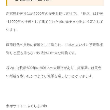
新宮熊野神社は約1000年の歴史を持つ古社で、「長床」は野神
社1000年の拝殿として建てられた国の重要文化財に指定されて
います。
藤原時代の貴族の寝殿として造られ、44本の太い柱に芧葺寄棟
造りと壁も扉もない吹抜けの壮大な建物です。
境内には樹齢800年の御神木の大銀杏があり、紅葉期には黄色
い絨毯を敷いたかのような光景を楽しむことができます。
参考サイト：ふくしまの旅