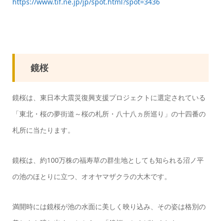
https://www.tif.ne.jp/jp/spot.html?spot=3436
鏡桜
鏡桜は、東日本大震災復興支援プロジェクトに選定されている
「東北・桜の夢街道～桜の札所・八十八ヵ所巡り」の十四番の
札所に当たります。
鏡桜は、約100万株の福寿草の群生地としても知られる沼ノ平
の池のほとりに立つ、オオヤマザクラの大木です。
満開時には鏡桜が池の水面に美しく映り込み、その姿は格別の