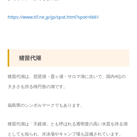
https://www.tif.ne.jp/jp/spot.html?spot=6661
猪苗代湖
猪苗代湖は、琵琶湖・霞ヶ浦・サロマ湖に次いで、国内4位の
大きさを誇る楕円形の湖です。
福島県のシンボルマークでもあります。
猪苗代湖は「天鏡湖」とも呼ばれる透明度の高い水質を誇る湖
としても知られ、水泳場やキャンプ場も設備されています。