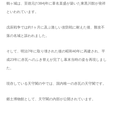
鶴ヶ城は、至徳元(1384)年に葦名直盛が築いた東黒川館が発祥
といわれています。
戊辰戦争では約1ヶ月に及ぶ激しい攻防戦に耐えた後、難攻不
落の名城と謳われました。
そして、明治7年に取り壊された後の昭和40年に再建され、平
成23年に赤瓦へのふき替えが完了し幕末当時の姿を再現しまし
た。
現存している天守閣の中では、国内唯一の赤瓦の天守閣です。
郷土博物館として、天守閣の内部が公開されています。