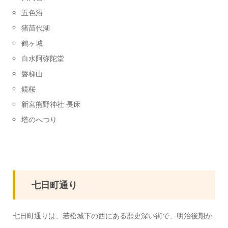
五色沼
猪苗代湖
鶴ヶ城
白水阿弥陀堂
磐梯山
鏡桜
新宮熊野神社 長床
塔のへつり
七日町通り
七日町通りは、若松城下の西にある歴史深い街で、明治後期か