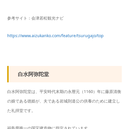
参考サイト：会津若松観光ナビ
https://www.aizukanko.com/feature/tsurugajo/top
白水阿弥陀堂
白水阿弥陀堂は、平安時代末期の永暦元（1160）年に藤原清衡
の娘である徳姫が、夫である岩城則道公の供養のために建立し
た礼拝堂です。
福島県唯一の国宝建造物に指定されています。