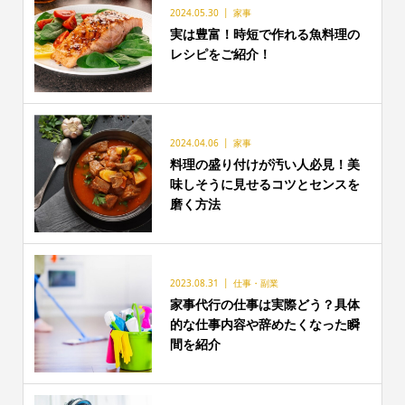
2024.05.30
家事
実は豊富！時短で作れる魚料理の
レシピをご紹介！
2024.04.06
家事
料理の盛り付けが汚い人必見！美
味しそうに見せるコツとセンスを
磨く方法
2023.08.31
仕事・副業
家事代行の仕事は実際どう？具体
的な仕事内容や辞めたくなった瞬
間を紹介