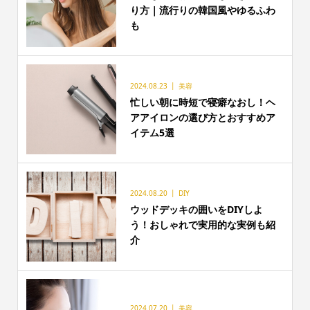
り方｜流行りの韓国風やゆるふわ
も
2024.08.23
美容
忙しい朝に時短で寝癖なおし！ヘ
アアイロンの選び方とおすすめア
イテム5選
2024.08.20
DIY
ウッドデッキの囲いをDIYしよ
う！おしゃれで実用的な実例も紹
介
2024.07.20
美容