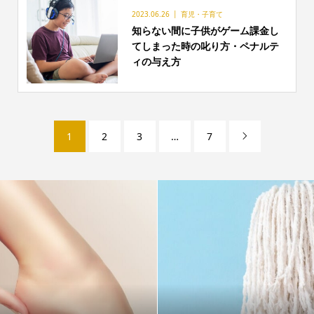
2023.06.26
育児・子育て
知らない間に子供がゲーム課金し
てしまった時の叱り方・ペナルテ
ィの与え方
1
2
3
…
7
