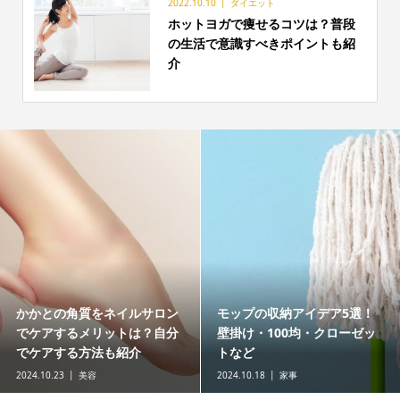
2022.10.10
ダイエット
ホットヨガで痩せるコツは？普段
の生活で意識すべきポイントも紹
介
かかとの角質をネイルサロン
モップの収納アイデア5選！
でケアするメリットは？自分
壁掛け・100均・クローゼッ
でケアする方法も紹介
トなど
2024.10.23
美容
2024.10.18
家事