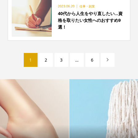
2023.06.20
仕事・副業
40代から人生をやり直したい…資
格を取りたい女性へのおすすめ9
選！
1
2
3
…
6
