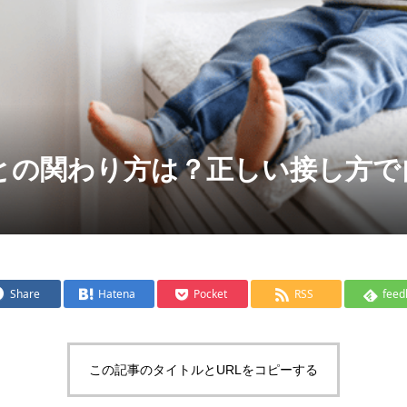
との関わり方は？正しい接し方で
Share
Hatena
Pocket
RSS
feed
この記事のタイトルとURLをコピーする