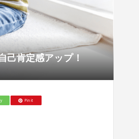
自己肯定感アップ！
ly
Pin it