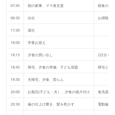
07:45
朝の家事、ママ身支度
朝食の後
08:30
出社
お掃除ロ
17:30
退社
18:00
学童お迎え
18:15
夕食の買い出し
2日分く
18:45
帰宅、夕食の準備、子ども宿題
帰宅と同
19:30
夫帰宅、夕食、団らん
20:00
お風呂(子ども・夫）、夕食の後片付け
食洗器で
20:30
歯の仕上げ磨き、髪を乾かす
電動歯ブ