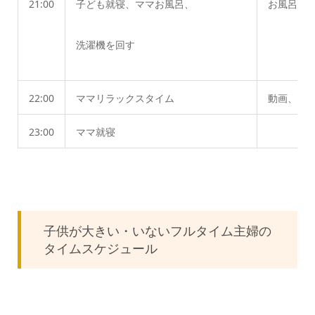
21:00
子ども就寝、ママお風呂、
お風呂でメ
洗濯機を回す
22:00
ママリラックスタイム
動画、筋
23:00
ママ就寝
子供が大きい・いないフルタイム主婦の
タイムスケジュール