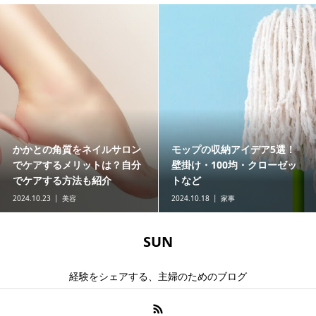
娘の結婚式で黒留袖を着る場
老犬（シニア犬）は下痢にな
合のマナーとは？母親必見の
りやすい！様子見するか病院
選び方も解説
へ行くかの判断基準とは
2024.10.05
冠婚葬祭
2024.10.05
ペット
SUN
経験をシェアする、主婦のためのブログ