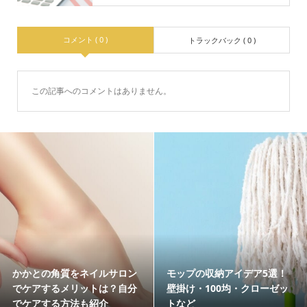
コメント ( 0 )
トラックバック ( 0 )
この記事へのコメントはありません。
の収納アイデア5選！
娘の結婚式で黒留袖を着る場
老犬
・100均・クローゼッ
合のマナーとは？母親必見の
りや
ど
選び方も解説
へ行