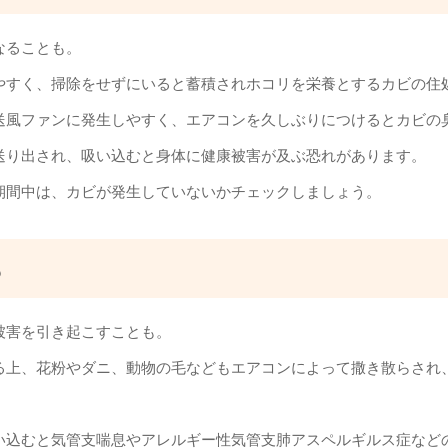
なることも。
やすく、掃除をせずにいると蓄積されホコリを栄養とするカビの住
送風ファンに発生しやすく、エアコンを久しぶりにつけるとカビの
送り出され、吸い込むと身体に健康被害が及ぶ恐れがあります。
期間中は、カビが発生していないかチェックしましょう。
も
被害を引き起こすことも。
る上、花粉やダニ、動物の毛などもエアコンによって撒き散らされ
い込むと気管支喘息やアレルギー性気管支肺アスペルギルス症など