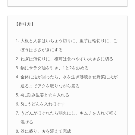
【作り方】
大根と人参はいちょう切りに、里芋は輪切りに、ご
ぼうはささがきにする
ねぎは薄切りに、椎茸は食べやすい大きさに切る
鍋にサラダ油を引き、1と2を炒める
全体に油が回ったら、水を注ぎ沸騰させ野菜に火が
通るまでアクを取りながら煮る
4に刻み生姜と☆を入れる
5にうどんを入れほぐす
うどんがほぐれたら弱火にし、キムチを入れて軽く
混ぜる
器に盛り、★を添えて完成