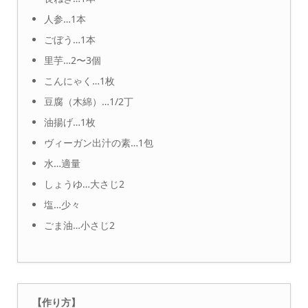
人参…1本
ごぼう…1本
里芋…2〜3個
こんにゃく…1枚
豆腐（木綿）…1/2丁
油揚げ…1枚
ヴィーガン出汁の素…1包
水…適量
しょうゆ…大さじ2
塩…少々
ごま油…小さじ2
【作り方】