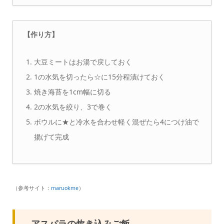
【作り方】
大豆ミートはお湯で戻しておく
1の水気を切ったら☆に15分程漬けておく
焼き海苔を1cm幅に切る
2の水気を絞り、3で巻く
ボウルに★と冷水を合わせ軽く混ぜたら4につけ油で
揚げて完成
（参考サイト：
maruokme
）
アスパラの炊き込みご飯