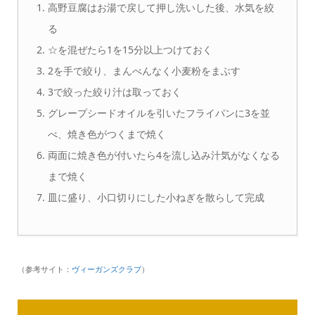
高野豆腐はお湯で戻して押し洗いした後、水気を絞
る
☆を混ぜたら1を15分以上つけておく
2を手で絞り、まんべんなく小麦粉をまぶす
3で絞った絞り汁は取っておく
グレープシードオイルを引いたフライパンに3を並
べ、焼き色がつくまで焼く
両面に焼き色が付いたら4を流し込み汁気がなくなる
まで焼く
皿に盛り、小口切りにした小ねぎを散らして完成
（参考サイト：
ヴィーガンズクラブ
）