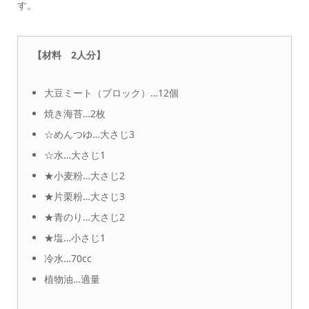
す。
【材料 2人分】
大豆ミート（ブロック）…12個
焼き海苔…2枚
☆めんつゆ…大さじ3
☆水…大さじ1
★小麦粉…大さじ2
★片栗粉…大さじ3
★青のり…大さじ2
★塩…小さじ1
冷水…70cc
植物油…適量