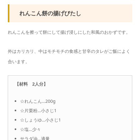
れんこん餅の揚げびたし
れんこんを擦って餅にして揚げ浸しにした和風のおかずです。
外はカリカリ、中はモチモチの食感と甘辛のタレがご飯によく
合います。
【材料 2人分】
☆れんこん…200g
☆片栗粉…小さじ1
☆しょうゆ…小さじ1
☆塩…少々
サラダ油…適量