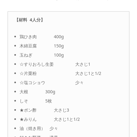
【材料 4人分】
鶏ひき肉 400g
木綿豆腐 150g
玉ねぎ 100g
☆すりおろし生姜 大さじ1
☆片栗粉 大さじ1と1/2
☆塩コショウ 少々
大根 300g
しそ 5枚
★ポン酢 大さじ3
★みりん 大さじ1と1/2
油（焼き用） 少々