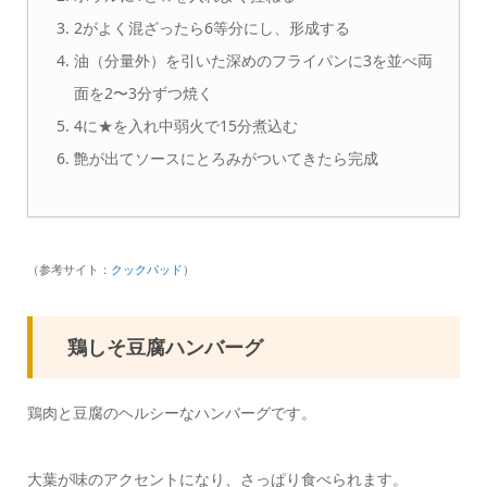
2がよく混ざったら6等分にし、形成する
油（分量外）を引いた深めのフライパンに3を並べ両
面を2〜3分ずつ焼く
4に★を入れ中弱火で15分煮込む
艶が出てソースにとろみがついてきたら完成
（参考サイト：
クックパッド
）
鶏しそ豆腐ハンバーグ
鶏肉と豆腐のヘルシーなハンバーグです。
大葉が味のアクセントになり、さっぱり食べられます。