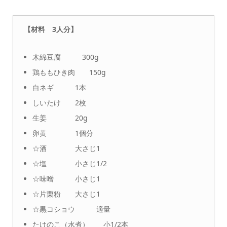
【材料 3人分】
木綿豆腐 300g
鶏ももひき肉 150g
白ネギ 1本
しいたけ 2枚
生姜 20g
卵黄 1個分
☆酒 大さじ1
☆塩 小さじ1/2
☆味噌 小さじ1
☆片栗粉 大さじ1
☆黒コショウ 適量
たけのこ（水煮） 小1/2本