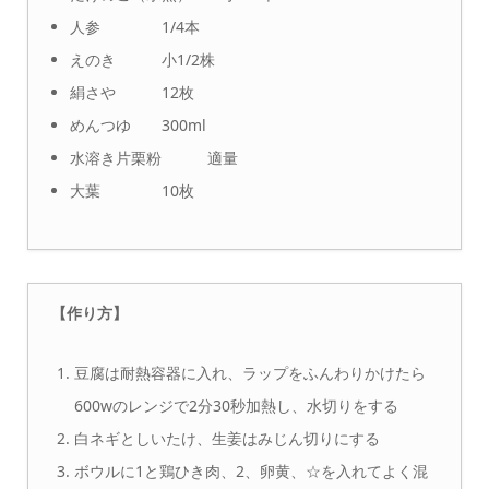
人参 1/4本
えのき 小1/2株
絹さや 12枚
めんつゆ 300ml
水溶き片栗粉 適量
大葉 10枚
【作り方】
豆腐は耐熱容器に入れ、ラップをふんわりかけたら
600wのレンジで2分30秒加熱し、水切りをする
白ネギとしいたけ、生姜はみじん切りにする
ボウルに1と鶏ひき肉、2、卵黄、☆を入れてよく混