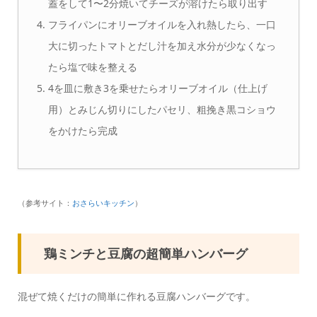
蓋をして1〜2分焼いてチーズが溶けたら取り出す
フライパンにオリーブオイルを入れ熱したら、一口
大に切ったトマトとだし汁を加え水分が少なくなっ
たら塩で味を整える
4を皿に敷き3を乗せたらオリーブオイル（仕上げ
用）とみじん切りにしたパセリ、粗挽き黒コショウ
をかけたら完成
（参考サイト：
おさらいキッチン
）
鶏ミンチと豆腐の超簡単ハンバーグ
混ぜて焼くだけの簡単に作れる豆腐ハンバーグです。