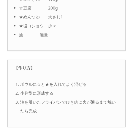
☆豆腐 200g
★めんつゆ 大さじ1
★塩コショウ 少々
油 適量
【作り方】
ボウルに☆と★を入れてよく混ぜる
小判型に形成する
油を引いたフライパンでひき肉に火が通るまで焼い
たら完成