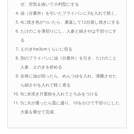
ぜ、空気を抜いて小判型にする
油（分量外）を引いたフライパンに3を入れて焼く。
4に焼き色がついたら、裏返して12分蒸し焼きにする
たけのこを薄切りにし、人参と絹さやは千切りにす
る
えのきhw3cmくらいに切る
別のフライパンに油（分量外）を引き、たけのこと
人参、えのきを炒める
全体に油が回ったら、めんつゆを入れ、沸騰させた
ら絹さやを入れて軽く煮る
9に水溶き片栗粉を入れてとろみをつける
5に火が通ったら皿に盛り、10をかけて千切りにした
大葉を乗せて完成