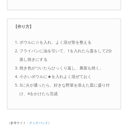
【作り方】
ボウルに☆を入れ、よく混ぜ形を整える
フライパンに油を引いて、1を入れたら蓋をして2分
蒸し焼きにする
焼き色がついたらひっくり返し、裏面も焼く。
小さいボウルに★を入れよく混ぜておく
3に火が通ったら、好きな野菜を添えた皿に盛り付
け、4をかけたら完成
（参考サイト：
クックパッド
）