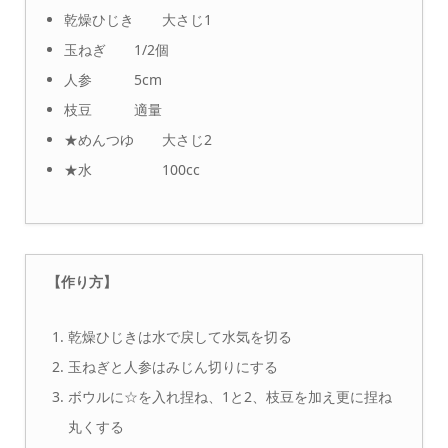
乾燥ひじき 大さじ1
玉ねぎ 1/2個
人参 5cm
枝豆 適量
★めんつゆ 大さじ2
★水 100cc
【作り方】
乾燥ひじきは水で戻して水気を切る
玉ねぎと人参はみじん切りにする
ボウルに☆を入れ捏ね、1と2、枝豆を加え更に捏ね
丸くする