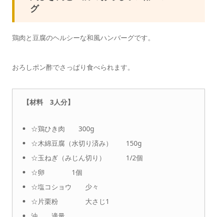
グ
鶏肉と豆腐のヘルシーな和風ハンバーグです。
おろしポン酢でさっぱり食べられます。
【材料 3人分】
☆鶏ひき肉 300g
☆木綿豆腐（水切り済み） 150g
☆玉ねぎ（みじん切り） 1/2個
☆卵 1個
☆塩コショウ 少々
☆片栗粉 大さじ1
油 適量