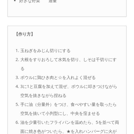
好きな野菜 適量
【作り方】
玉ねぎをみじん切りにする
大根をすりおろして水気を切り、しそは千切りにす
る
ボウルに鶏ひき肉と☆を入れよく混ぜる
3に1と豆腐を加えて混ぜ、ボウルに叩きつけながら
空気を抜きながら捏ねる
手に油（分量外）をつけ、食べやすい量を取ったら
空気を抜いて小判型にし、中央を窪ませる
油を少量引いたフライパンを温めたら、5を並べて両
面に焼き色がついたら、★を入れハンバーグに火が