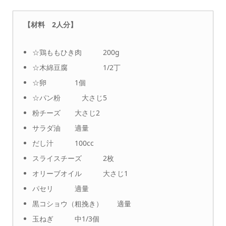
【材料 2人分】
☆鶏ももひき肉 200g
☆木綿豆腐 1/2丁
☆卵 1個
☆パン粉 大さじ5
粉チーズ 大さじ2
サラダ油 適量
だし汁 100cc
スライスチーズ 2枚
オリーブオイル 大さじ1
パセリ 適量
黒コショウ（粗挽き） 適量
玉ねぎ 中1/3個