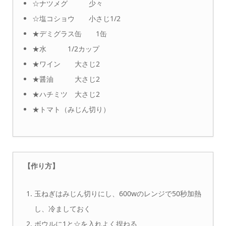
☆ナツメグ 少々
☆塩コショウ 小さじ1/2
★デミグラス缶 1缶
★水 1/2カップ
★ワイン 大さじ2
★醤油 大さじ2
★ハチミツ 大さじ2
★トマト（みじん切り）
【作り方】
玉ねぎはみじん切りにし、600wのレンジで50秒加熱
し、冷ましておく
ボウルに1と☆を入れよく捏ねる