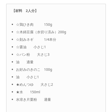
【材料 2人分】
☆鶏ひき肉 150g
☆木綿豆腐（水切り済み）200g
☆刻みネギ 1/4本分
☆醤油 小さじ1
☆パン粉 大さじ3
油 適量
お好みのきのこ 100g
油 小さじ1
★めんつゆ 大さじ2
★水 150ml
水溶き片栗粉 適量