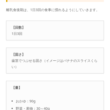
離乳食後期は、1日3回の食事に慣れるようにしていきます。
【回数】
1日3回
【固さ】
歯茎でつぶせる固さ（イメージはバナナのスライスくら
い）
【量】
おかゆ：90g
野菜・果物：30～40g