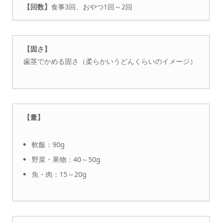
【回数】
食事3回、おやつ1回～2回
【固さ】
歯茎でかめる固さ（柔らかいうどんくらいのイメージ）
【量】
軟飯：90g
野菜・果物：40～50g
魚・肉：15～20g