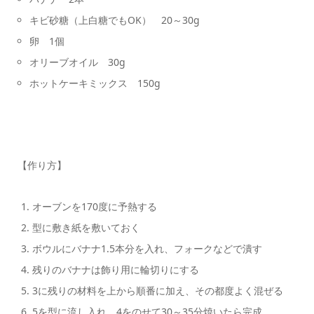
キビ砂糖（上白糖でもOK） 20～30g
卵 1個
オリーブオイル 30g
ホットケーキミックス 150g
【作り方】
オーブンを170度に予熱する
型に敷き紙を敷いておく
ボウルにバナナ1.5本分を入れ、フォークなどで潰す
残りのバナナは飾り用に輪切りにする
3に残りの材料を上から順番に加え、その都度よく混ぜる
5を型に流し入れ、4をのせて30～35分焼いたら完成