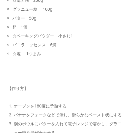
☆薄力粉 200g
グラニュー糖 100g
バター 50g
卵 1個
☆ベーキングパウダー 小さじ1
バニラエッセンス 6滴
☆塩 1つまみ
【作り方】
オーブンを180度に予熱する
バナナをフォークなどで潰し、滑らかなペースト状にする
別のボウルにバターを入れて電子レンジで溶かし、グラニ
ュー糖を混ぜ合わせる