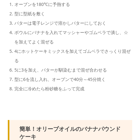
オーブンを180℃に予熱する
型に型紙を敷く
バターは電子レンジで溶かしバターにしておく
ボウルにバナナを入れてマッシャーやゴムベラで潰し、☆
を加えてよく混ぜる
4にホットケーキミックスを加えてゴムベラでさっくり混ぜ
る
5に3を加え、バターが馴染むまで混ぜ合わせる
型に6を流し入れ、オーブンで40分～45分焼く
完全に冷めたら粉砂糖をふって完成
簡単！オリーブオイルのバナナパウンド
ケーキ