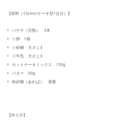
【材料（15cmのケーキ型1台分）】
バナナ（完熟） 3本
☆卵 1個
☆砂糖 大さじ3
☆牛乳 大さじ3
ホットケーキミックス 150g
バター 50g
粉砂糖（あれば） 適量
【作り方】