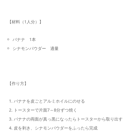
【材料（1人分）】
バナナ 1本
シナモンパウダー 適量
【作り方】
バナナを皮ごとアルミホイルにのせる
トースターで片面7～8分ずつ焼く
バナナの両面が真っ黒になったらトースターから取り出す
皮を剥き、シナモンパウダーをふったら完成