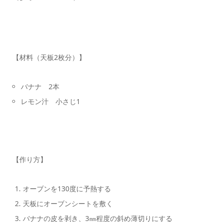
【材料（天板2枚分）】
バナナ 2本
レモン汁 小さじ1
【作り方】
オーブンを130度に予熱する
天板にオーブンシートを敷く
バナナの皮を剥き、3㎜程度の斜め薄切りにする