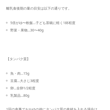
離乳食後期の量の目安は以下の通りです。
5倍がゆ〜軟飯…子ども茶碗に軽く1杯程度
野菜・果物…30〜40g
【タンパク質】
魚・肉…15g
豆腐…大さじ3程度
卵…全卵1/2程度
乳製品…80g
1回の食事でおかゆの他にタンパク質の食材を入れる場合は、