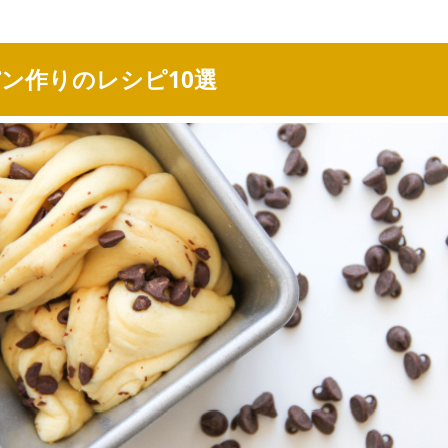
ン作りのレシピ10選