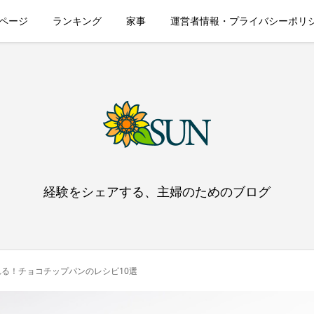
ページ
ランキング
家事
運営者情報・プライバシーポリ
経験をシェアする、主婦のためのブログ
る！チョコチップパンのレシピ10選