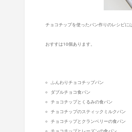
チョコチップを使ったパン作りのレシピに
おすすは10個あります。
ふんわりチョコチップパン
ダブルチョコ食パン
チョコチップとくるみの食パン
チョコチップのスティックミルクパン
チョコチップとクランベリーの食パン
チョコチップとレーズンの食パン