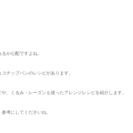
れるか心配ですよね。
ョコチップパンのレシピがあります。
ピや、くるみ・レーズンも使ったアレンジレシピを紹介します。
、参考にしてくださいね。