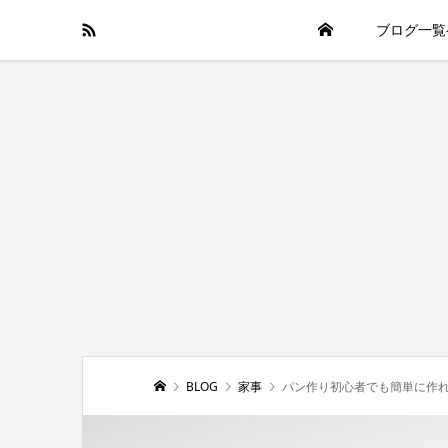
ブログ一覧
BLOG
家事
パン作り初心者でも簡単に作れ