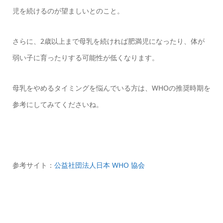
児を続けるのが望ましいとのこと。
さらに、2歳以上まで母乳を続ければ肥満児になったり、体が
弱い子に育ったりする可能性が低くなります。
母乳をやめるタイミングを悩んでいる方は、WHOの推奨時期を
参考にしてみてくださいね。
参考サイト：
公益社団法人日本 WHO 協会