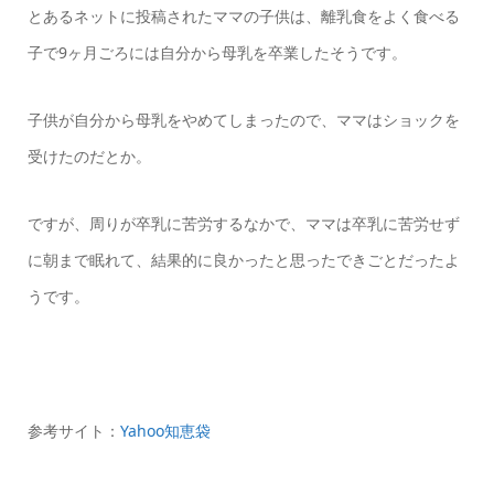
とあるネットに投稿されたママの子供は、離乳食をよく食べる
子で9ヶ月ごろには自分から母乳を卒業したそうです。
子供が自分から母乳をやめてしまったので、ママはショックを
受けたのだとか。
ですが、周りが卒乳に苦労するなかで、ママは卒乳に苦労せず
に朝まで眠れて、結果的に良かったと思ったできごとだったよ
うです。
参考サイト：
Yahoo知恵袋