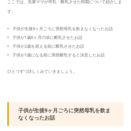
ここでは、先輩ママが卒乳・断乳させた時期について紹介しま
す。
子供が生後9ヶ月ごろに突然母乳を飲まなくなったお話
子供が1歳6ヶ月の頃に断乳させたお話
子供が2歳を迎える前に断乳させたお話
子供が1歳になる前に突然断乳すると決意したお話
ひとつずつ詳しくみていきましょう。
子供が生後9ヶ月ごろに突然母乳を飲ま
なくなったお話