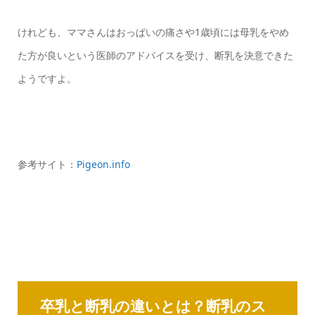
けれども、ママさんはおっぱいの痛さや1歳頃には母乳をやめ
た方が良いという医師のアドバイスを受け、断乳を決意できた
ようですよ。
参考サイト：
Pigeon.info
卒乳と断乳の違いとは？断乳のス