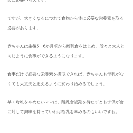
ですが、大きくなるにつれて食物から体に必要な栄養素を取る
必要があります。
赤ちゃんは生後5・6か月頃から離乳食をはじめ、段々と大人と
同じように食事ができるようになります。
食事だけで必要な栄養素を摂取できれば、赤ちゃんも母乳がな
くても大丈夫と思えるように変わり始めるでしょう。
早く母乳をやめたいママは、離乳食後期を待たずとも子供が食
に対して興味を持っていれば断乳を早めるのもいいですね。