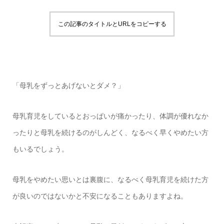
この記事のタイトルとURLをコピーする
「母乳をずっとあげないとダメ？」
母乳育児をしているとおっぱいが痛かったり、体調が優れなか
ったりと母乳を続けるのがしんどく、なるべく早くやめたい方
もいるでしょう。
母乳をやめたい思いとは裏腹に、なるべく母乳育児を続けた方
が良いのではないかと不安になることもありますよね。