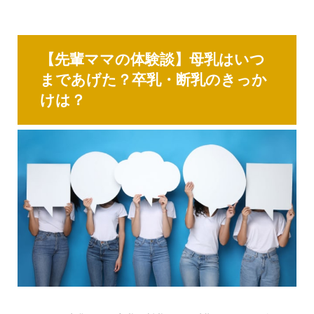
【先輩ママの体験談】母乳はいつ
まであげた？卒乳・断乳のきっか
けは？