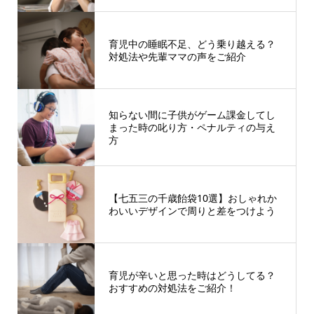
育児中の睡眠不足、どう乗り越える？
対処法や先輩ママの声をご紹介
知らない間に子供がゲーム課金してし
まった時の叱り方・ペナルティの与え
方
【七五三の千歳飴袋10選】おしゃれか
わいいデザインで周りと差をつけよう
育児が辛いと思った時はどうしてる？
おすすめの対処法をご紹介！