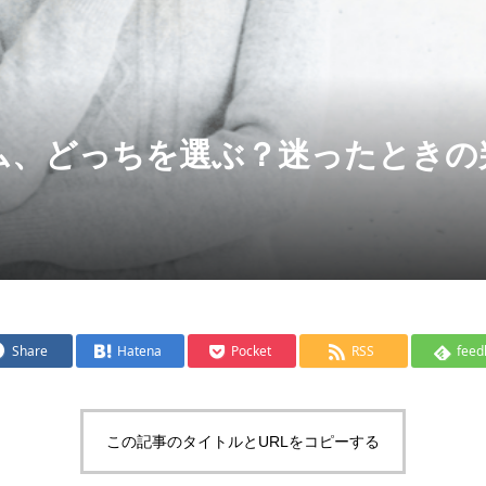
ム、どっちを選ぶ？迷ったときの
Share
Hatena
Pocket
RSS
feed
この記事のタイトルとURLをコピーする