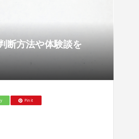
判断方法や体験談を
ly
Pin it