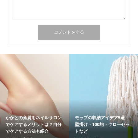
娘の結婚式で黒留袖を着る場
老犬（シニア犬）は下痢にな
合のマナーとは？母親必見の
りやすい！様子見するか病院
選び方も解説
へ行くかの判断基準とは