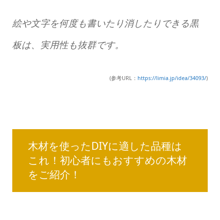
絵や文字を何度も書いたり消したりできる黒
板は、実用性も抜群です。
(参考URL：
https://limia.jp/idea/34093/
)
木材を使ったDIYに適した品種は
これ！初心者にもおすすめの木材
をご紹介！