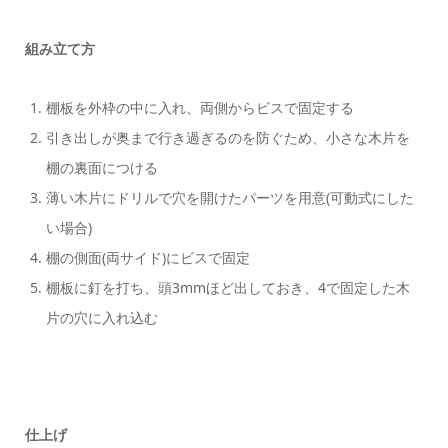
組み立て方
棚板を外枠の中に入れ、両側からビスで固定する
引き出しが奥まで行き過ぎるのを防ぐため、小さな木片を
棚の裏面につける
薄い木片にドリルで穴を開けたパーツを用意(可動式にした
い場合)
棚の側面(両サイド)にビスで固定
棚板に釘を打ち、頭3mmほど出しておき、4で固定した木
片の穴に入れ込む
仕上げ