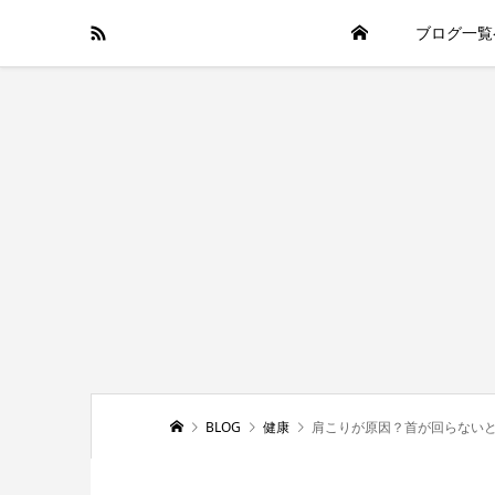
ブログ一覧
BLOG
健康
肩こりが原因？首が回らない