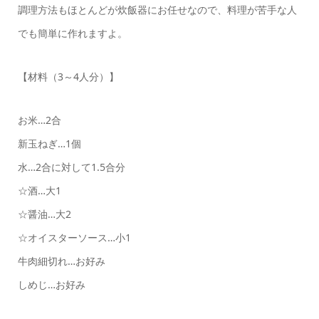
調理方法もほとんどが炊飯器にお任せなので、料理が苦手な人
でも簡単に作れますよ。
【材料（3～4人分）】
お米…2合
新玉ねぎ…1個
水…2合に対して1.5合分
☆酒…大1
☆醤油…大2
☆オイスターソース…小1
牛肉細切れ…お好み
しめじ…お好み