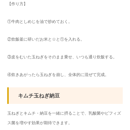
【作り方】
①牛肉としめじを油で炒めておく。
②炊飯釜に研いだお米と☆と①を入れる。
③皮をむいた玉ねぎをそのまま乗せ、いつも通り炊飯する。
④炊きあがったら玉ねぎを崩し、全体的に混ぜて完成。
キムチ玉ねぎ納豆
玉ねぎとキムチ・納豆を一緒に摂ることで、乳酸菌やビフィズ
ス菌を増やす効果が期待できます。