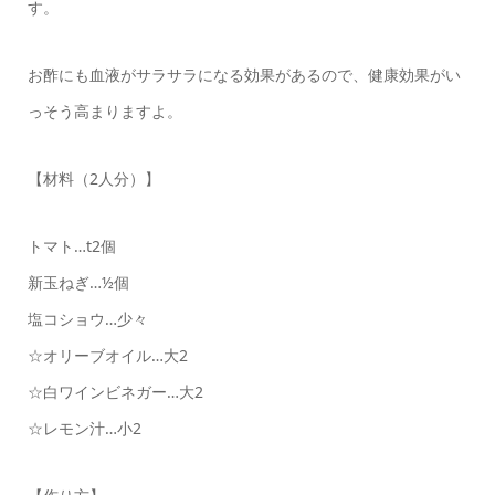
す。
お酢にも血液がサラサラになる効果があるので、健康効果がい
っそう高まりますよ。
【材料（2人分）】
トマト…t2個
新玉ねぎ…½個
塩コショウ…少々
☆オリーブオイル…大2
☆白ワインビネガー…大2
☆レモン汁…小2