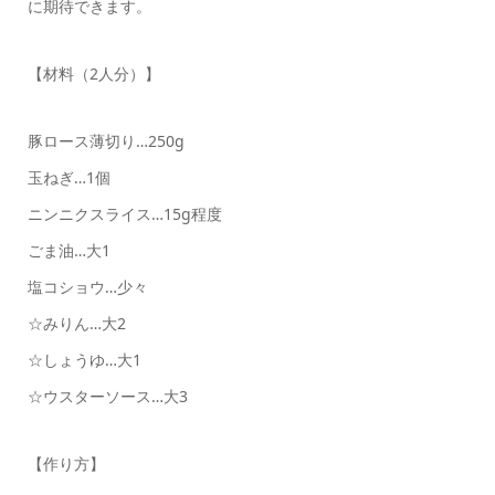
に期待できます。
【材料（2人分）】
豚ロース薄切り…250g
玉ねぎ…1個
ニンニクスライス…15g程度
ごま油…大1
塩コショウ…少々
☆みりん…大2
☆しょうゆ…大1
☆ウスターソース…大3
【作り方】