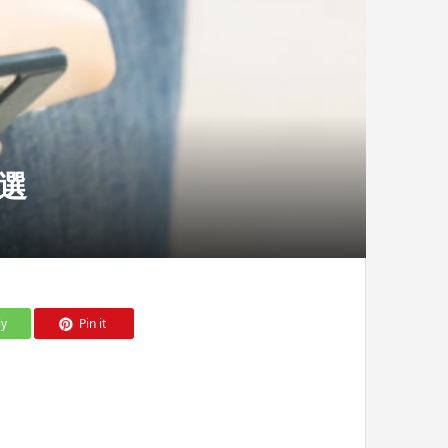
選
ly
Pin it