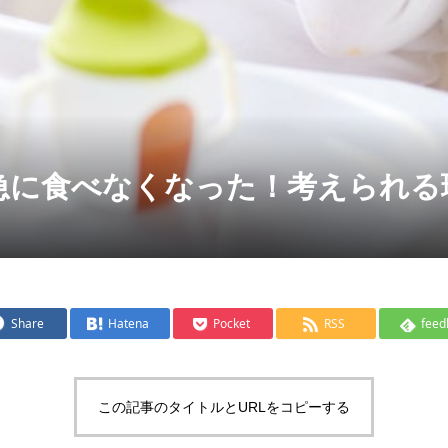
急に食べなくなった！考えられる
Share
Hatena
Pocket
RSS
feed
この記事のタイトルとURLをコピーする