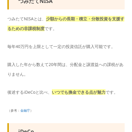
つみたてNISA
つみたてNISAとは、
少額からの長期・積立・分散投資を支援す
るための非課税制度
です。
毎年40万円を上限として一定の投資信託が購入可能です。
購入した年から数えて20年間は、分配金と譲渡益への課税があ
りません。
後述するiDeCoと比べ、
いつでも換金できる点が魅力
です。
（参考：
金融庁
）
iDeCo