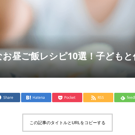
なお昼ご飯レシピ10選！子ども
Share
Hatena
Pocket
RSS
feed
この記事のタイトルとURLをコピーする