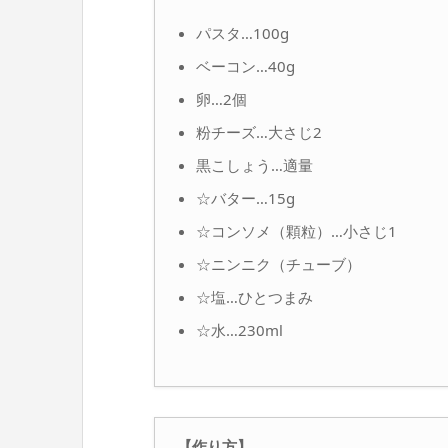
パスタ…100g
ベーコン…40g
卵…2個
粉チーズ…大さじ2
黒こしょう…適量
☆バター…15g
☆コンソメ（顆粒）…小さじ1
☆ニンニク（チューブ）
☆塩…ひとつまみ
☆水…230ml
【作り方】