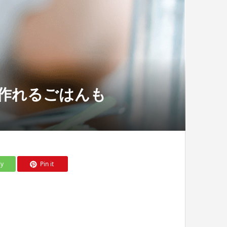
と作れるごはんも
ly
Pin it