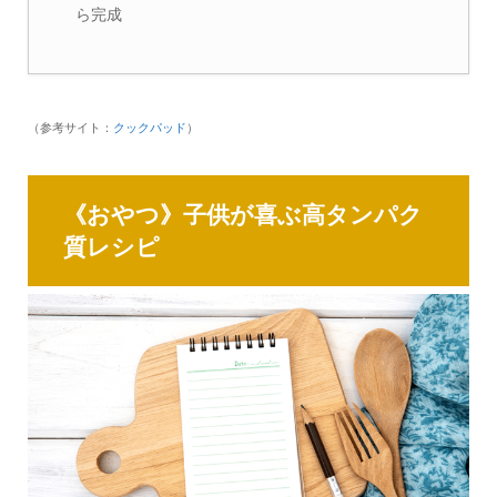
ら完成
（参考サイト：
クックパッド
）
《おやつ》子供が喜ぶ高タンパク
質レシピ