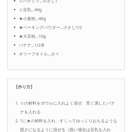
☆ハチミツ…小さじ1
☆豆乳…40g
★小麦粉…40g
★ベーキングパウダー…小さじ1/2
★大豆粉…10g
バナナ…1/2本
オリーブオイル…少々
【作り方】
☆の材料をボウルに入れよく混ぜ、荒く潰したバナ
ナを入れる
1に★の材料を入れ、すくってゆっくりおちるような
固さになるように混ぜる（固い場合は豆乳を入れ