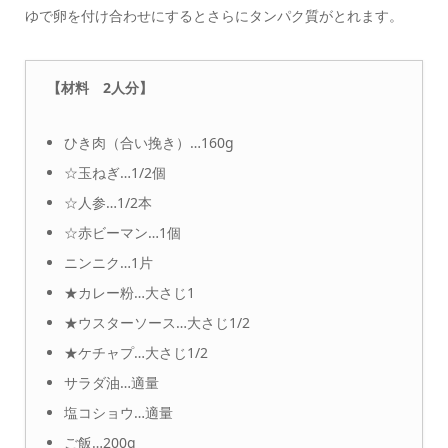
ゆで卵を付け合わせにするとさらにタンパク質がとれます。
【材料 2人分】
ひき肉（合い挽き）…160g
☆玉ねぎ…1/2個
☆人参…1/2本
☆赤ビーマン…1個
ニンニク…1片
★カレー粉…大さじ1
★ウスターソース…大さじ1/2
★ケチャプ…大さじ1/2
サラダ油…適量
塩コショウ…適量
ご飯…200g