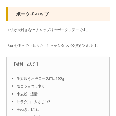
ポークチャップ
子供が大好きなケチャップ味のポークソテーです。
豚肉を使っているので、しっかりタンパク質がとれます。
【材料 2人分】
生姜焼き用豚ロース肉…160g
塩コショウ…少々
小麦粉…適量
サラダ油…大さじ1/2
玉ねぎ…1/2個