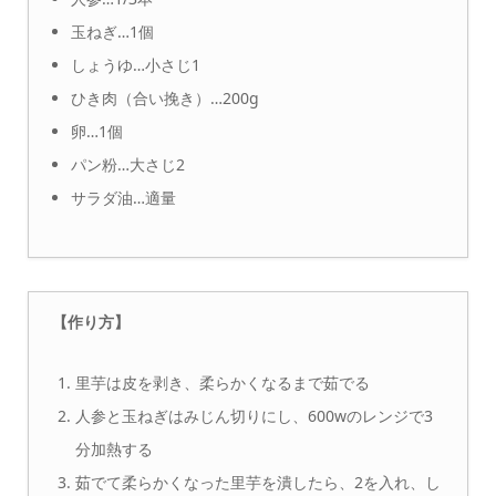
玉ねぎ…1個
しょうゆ…小さじ1
ひき肉（合い挽き）…200g
卵…1個
パン粉…大さじ2
サラダ油…適量
【作り方】
里芋は皮を剥き、柔らかくなるまで茹でる
人参と玉ねぎはみじん切りにし、600wのレンジで3
分加熱する
茹でて柔らかくなった里芋を潰したら、2を入れ、し