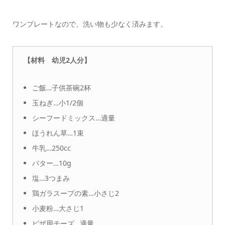
ワンプレートなので、洗い物も少なく済みます。
【材料 幼児2人分】
ご飯…子供茶碗2杯
玉ねぎ…小1/2個
シーフードミックス…適量
ほうれん草…1束
牛乳…250cc
バター…10g
塩…3つまみ
鶏ガラスープの素…小さじ2
小麦粉…大さじ1
ピザ用チーズ…適量