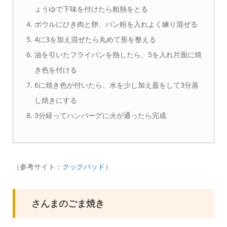
ょうゆで下味を付けたら粗熱をとる
ボウルにひき肉と卵、パン粉を入れよく練り混ぜる
4に3を加え混ぜたら丸めて形を整える
油を引いたフライパンを熱したら、5を入れ片面に焼
き色を付ける
6に焼き色が付いたら、水を少し加え蓋をして3分蒸
し焼きにする
3分経ってハンバーグに火が通ったら完成
（参考サイト：
クックパッド
）
さんまのごま焼き