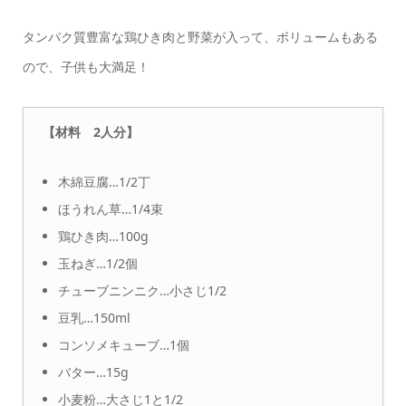
タンパク質豊富な鶏ひき肉と野菜が入って、ボリュームもある
ので、子供も大満足！
【材料 2人分】
木綿豆腐…1/2丁
ほうれん草…1/4束
鶏ひき肉…100g
玉ねぎ…1/2個
チューブニンニク…小さじ1/2
豆乳…150ml
コンソメキューブ…1個
バター…15g
小麦粉…大さじ1と1/2