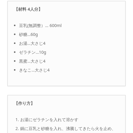
【材料 4人分】
豆乳(無調整）… 600ml
砂糖…60g
お湯…大さじ4
ゼラチン…10g
黒蜜…大さじ4
きなこ…大さじ4
【作り方】
お湯にゼラチンを入れて溶かす
鍋に豆乳と砂糖を入れ、沸騰してきたら火を止め、