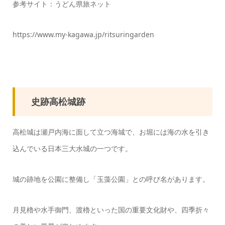
参考サイト：うどん県旅ネット
https://www.my-kagawa.jp/ritsuringarden
史跡高松城跡
高松城は瀬戸内海に面して立つ海城で、お堀には海の水を引き
込んでいる日本三大水城の一つです。
城の跡地を公園に整備し「玉藻公園」との呼び名があります。
月見櫓や水手御門、渡櫓といった国の重要文化財や、四季折々