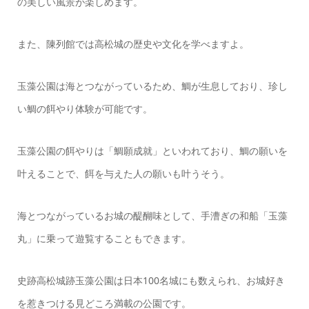
の美しい風景が楽しめます。
また、陳列館では高松城の歴史や文化を学べますよ。
玉藻公園は海とつながっているため、鯛が生息しており、珍し
い鯛の餌やり体験が可能です。
玉藻公園の餌やりは「鯛願成就」といわれており、鯛の願いを
叶えることで、餌を与えた人の願いも叶うそう。
海とつながっているお城の醍醐味として、手漕ぎの和船「玉藻
丸」に乗って遊覧することもできます。
史跡高松城跡玉藻公園は日本100名城にも数えられ、お城好き
を惹きつける見どころ満載の公園です。